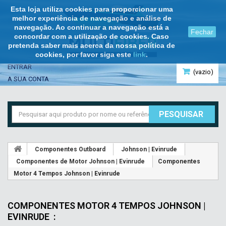
Esta loja utiliza cookies para proporcionar uma
melhor experiência de navegação e análise de
navegação. Ao continuar a navegação está a
Fechar
concordar com a utilização de cookies. Caso
pretenda saber mais acerca da nossa política de
cookies, por favor siga este
link
.
ENTRAR
(vazio)
A SUA CONTA
PESQUISAR
Componentes Outboard
Johnson | Evinrude
Componentes de Motor Johnson | Evinrude
Componentes
Motor 4 Tempos Johnson | Evinrude
COMPONENTES MOTOR 4 TEMPOS JOHNSON |
EVINRUDE
: