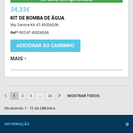
34,33€
KIT DE BOMBA DE ÁGUA
Wp Service Kit 47-43026Q06
Refª
REC47-43026Q06
ADICIONAR AO CARRINHO
MAIS
1
2
3
...
24
MOSTRAR TODOS
Mostrando 1 - 12 de 288 itens
INFORMAÇÃO