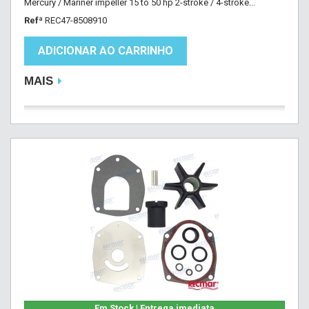
Mercury / Mariner impeller 15 to 50 hp 2-stroke / 4-stroke...
Refª
REC47-8508910
ADICIONAR AO CARRINHO
MAIS
Em Stock | Entrega imediata