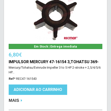
Em Stock | Entrega imediata
6,80€
IMPULSOR MERCURY 47-16154 3,TOHATSU 369-
Mercury/Tohatsu/Evinrude Impeller 3 to 5 HP 2-stroke + 2,5/4/5/6
HP...
Refª
REC47-161543
ADICIONAR AO CARRINHO
MAIS