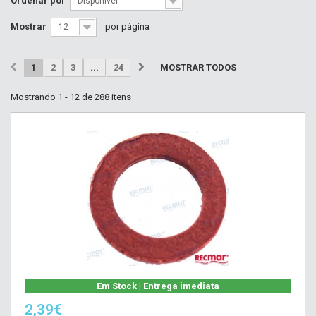
Ordenar por
Disponível
Mostrar
por página
12
1
2
3
...
24
MOSTRAR TODOS
Mostrando 1 - 12 de 288 itens
Em Stock | Entrega imediata
2,39€