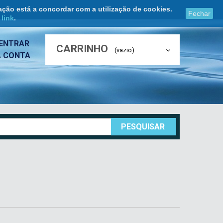
ação está a concordar com a utilização de cookies.
Fechar
e
link
.
ENTRAR
CARRINHO
(vazio)
A CONTA
PESQUISAR