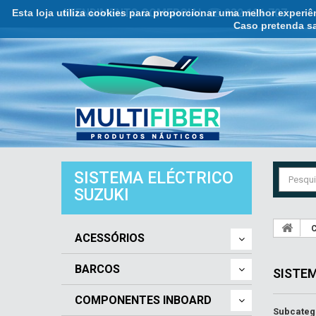
Esta loja utiliza cookies para proporcionar uma melhor experi
ATENDIMENTO COMERCIAL ☏ 932 121 707
Caso pretenda sa
SISTEMA ELÉCTRICO
SUZUKI
C
ACESSÓRIOS
BARCOS
SISTE
COMPONENTES INBOARD
Subcateg