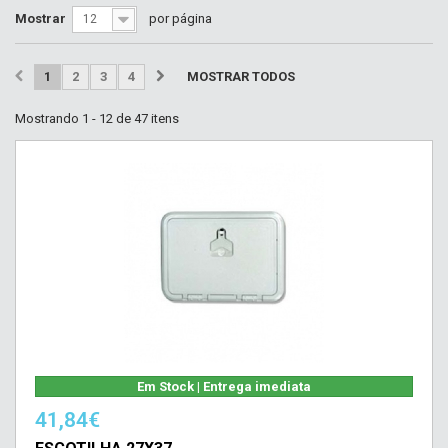
Mostrar
por página
12
1
2
3
4
MOSTRAR TODOS
Mostrando 1 - 12 de 47 itens
Em Stock | Entrega imediata
41,84€