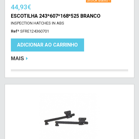
‎ Stock Baixo !‎ ‎
44,93€
ESCOTILHA 243*607*168*525 BRANCO
INSPECTION HATCHES IN ABS
Refª
SFRE124360701
ADICIONAR AO CARRINHO
MAIS