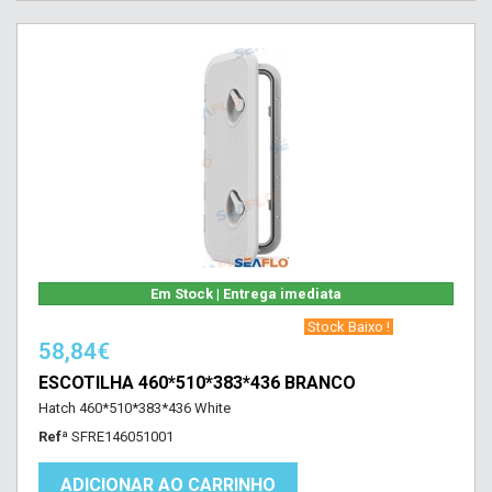
Em Stock | Entrega imediata
‎ Stock Baixo !‎ ‎
58,84€
ESCOTILHA 460*510*383*436 BRANCO
Hatch 460*510*383*436 White
Refª
SFRE146051001
ADICIONAR AO CARRINHO