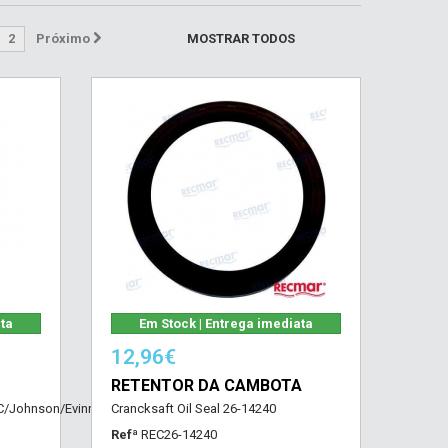
2
Próximo
MOSTRAR TODOS
ata
Em Stock | Entrega imediata
12,96€
RETENTOR DA CAMBOTA
MC/Johnson/Evinrude/Honda
Crancksaft Oil Seal 26-14240
Refª
REC26-14240