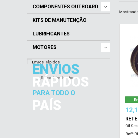
COMPONENTES OUTBOARD
Mostrando 
KITS DE MANUTENÇÃO
LUBRIFICANTES
MOTORES
ENVIOS
RÁPIDOS
PARA TODO O
PAÍS
Em
12,
RET
Oil Se
Refª
R