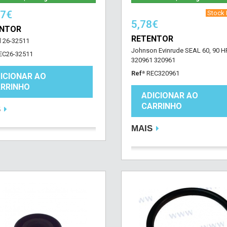
17€
‎ Stock B
5,78€
ENTOR
RETENTOR
l 26-32511
Johnson Evinrude SEAL 60, 90 H
EC26-32511
320961 320961
Refª
REC320961
ICIONAR AO
RRINHO
ADICIONAR AO
CARRINHO
S
MAIS