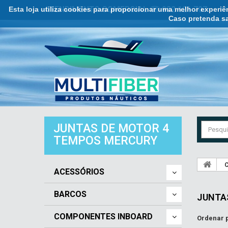
Esta loja utiliza cookies para proporcionar uma melhor experi
ATENDIMENTO COMERCIAL ☏ 932 121 707
Caso pretenda sa
JUNTAS DE MOTOR 4
TEMPOS MERCURY
C
ACESSÓRIOS
BARCOS
JUNTA
COMPONENTES INBOARD
Ordenar 