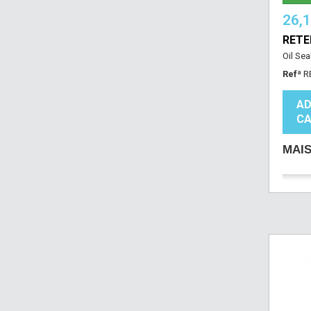
26,
RET
Oil Sea
Refª
R
AD
CA
MAI