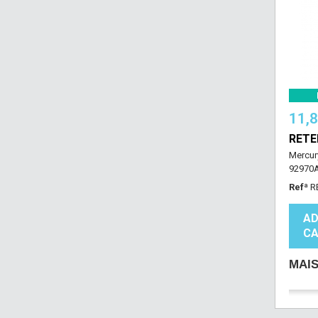
11,
RET
Mercur
92970A
Refª
R
AD
CA
MAI