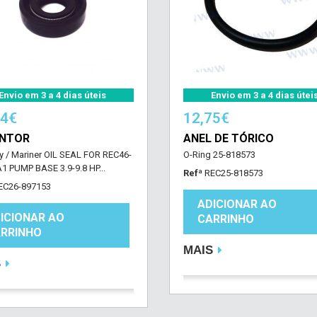
Envio em 3 a 4 dias úteis
Envio em 3 a 4 dias útei
84€
12,75€
ENTOR
ANEL DE TÓRICO
y / Mariner OIL SEAL FOR REC46-
O-Ring 25-818573
1 PUMP BASE 3.9-9.8 HP...
Refª
REC25-818573
EC26-897153
ADICIONAR AO
ICIONAR AO
CARRINHO
RRINHO
MAIS
S