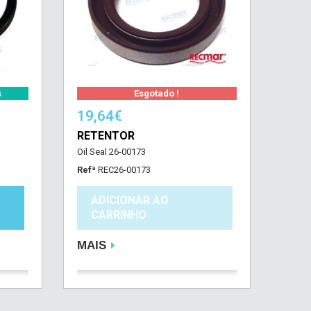
s
Esgotado !
19,64€
RETENTOR
Oil Seal 26-00173
Refª
REC26-00173
ADICIONAR AO
CARRINHO
MAIS