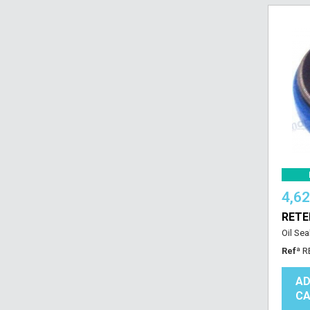
4,6
RET
Oil Sea
Refª
R
AD
CA