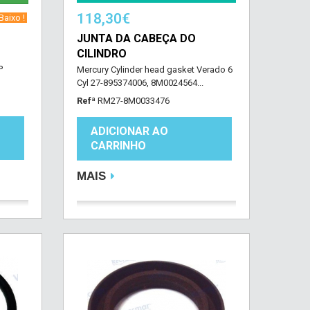
118,30€
aixo !‎ ‎
JUNTA DA CABEÇA DO
CILINDRO
P
Mercury Cylinder head gasket Verado 6
Cyl 27-895374006, 8M0024564...
Refª
RM27-8M0033476
ADICIONAR AO
CARRINHO
MAIS