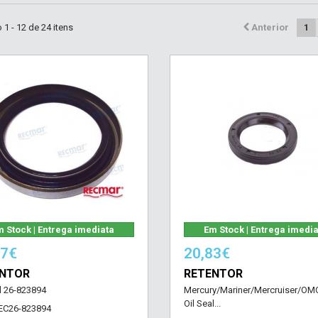
1 - 12 de 24 itens
Anterior
1
 Stock | Entrega imediata
Em Stock | Entrega imedi
17€
20,83€
ENTOR
RETENTOR
al 26-823894
Mercury/Mariner/Mercruiser/O
Oil Seal...
EC26-823894