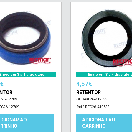
Envio em 3 a 4 dias úteis
Envio em 3 a 4 dias útei
2€
4,57€
ENTOR
RETENTOR
l 26-12709
Oil Seal 26-419533
EC26-12709
Refª
REC26-419533
ICIONAR AO
ADICIONAR AO
RRINHO
CARRINHO