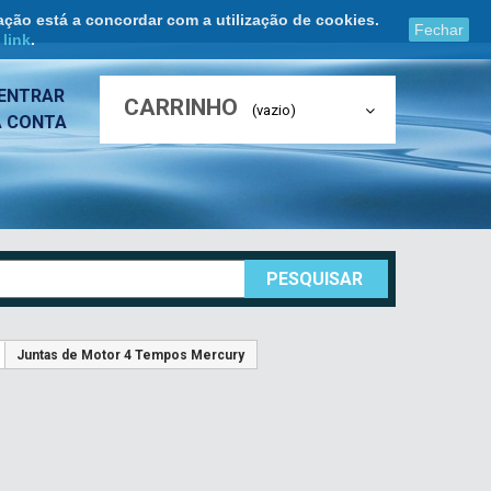
ação está a concordar com a utilização de cookies.
Fechar
e
link
.
ENTRAR
CARRINHO
(vazio)
A CONTA
PESQUISAR
Juntas de Motor 4 Tempos Mercury