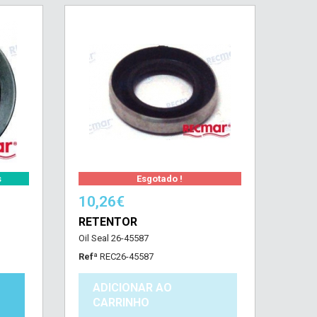
s
Esgotado !
10,26€
RETENTOR
Oil Seal 26-45587
Refª
REC26-45587
ADICIONAR AO
CARRINHO