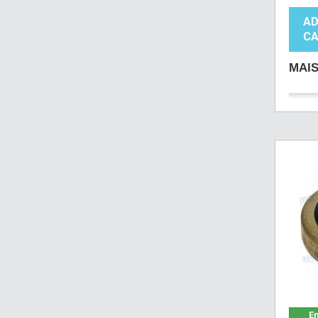
AD
CA
MAI
Em