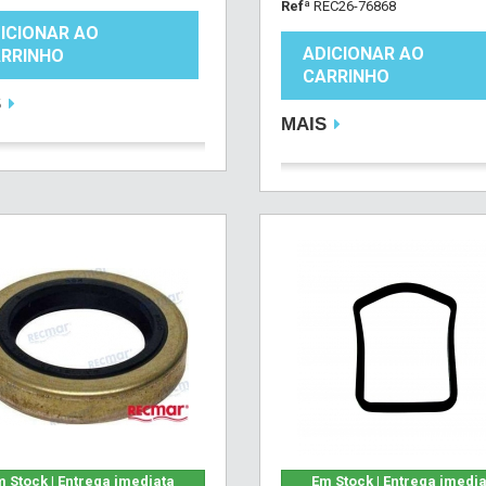
Refª
REC26-76868
ICIONAR AO
ADICIONAR AO
RRINHO
CARRINHO
S
MAIS
 Stock | Entrega imediata
Em Stock | Entrega imedi