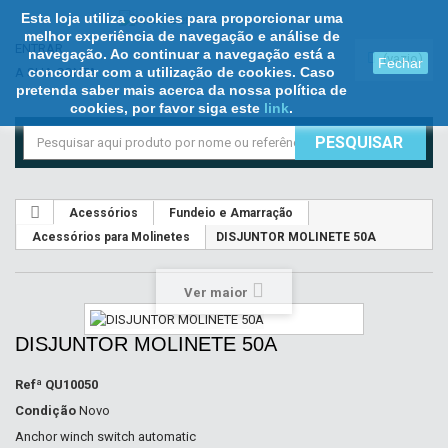
Esta loja utiliza cookies para proporcionar uma
melhor experiência de navegação e análise de
ENTRAR
navegação. Ao continuar a navegação está a
(vazio)
Fechar
concordar com a utilização de cookies. Caso
A SUA CONTA
pretenda saber mais acerca da nossa política de
cookies, por favor siga este
link
.
PESQUISAR
Acessórios
Fundeio e Amarração
Acessórios para Molinetes
DISJUNTOR MOLINETE 50A
Ver maior
DISJUNTOR MOLINETE 50A
Refª
QU10050
Condição
Novo
Anchor winch switch automatic