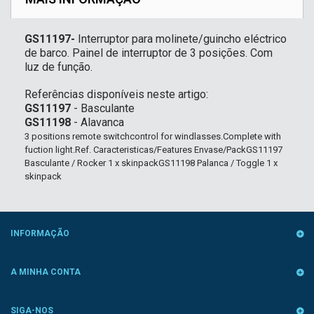
GS11197-
Interruptor para molinete/guincho eléctrico
de barco. Painel de interruptor de 3 posições. Com
luz de função.
Referências disponíveis neste artigo:
GS11197
- Basculante
GS11198
- Alavanca
3 positions remote switchcontrol for windlasses.Complete with
fuction light.Ref. Caracteristicas/Features Envase/PackGS11197
Basculante / Rocker 1 x skinpackGS11198 Palanca / Toggle 1 x
skinpack
INFORMAÇÃO
A MINHA CONTA
SIGA-NOS