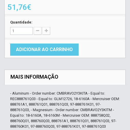
51,76€
Quantidade:
ADICIONAR AO CARRINHO
MAIS INFORMAÇÃO
- Aluminum - Order number: CMBRAVO2Y3KITA - Equal to:
REC888761Q03 - Equal to: GLM12726, 18-6160A - Mercruiser OEM:
888761A1, 888761Q01, 888761Q03, 97-888761K01, 97-
888761Q03, - Magnesium - Order number: CMBRAVO2Y3KITM -
Equal to: 18-6160A, 18-6160M - Mercruiser OEM: 888758Q02,
888760Q01, 888760Q03, 888761A1, 888761Q01, 888761Q03, 97-
888760K01, 97-888760Q03, 97-888761K01, 97-888761Q03