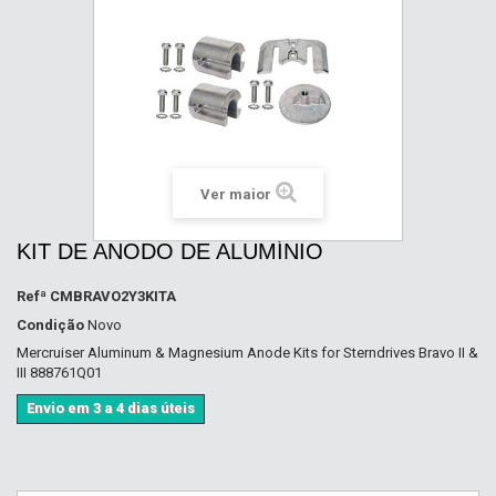
Ver maior
KIT DE ANODO DE ALUMÍNIO
Refª
CMBRAVO2Y3KITA
Condição
Novo
Mercruiser Aluminum & Magnesium Anode Kits for Sterndrives Bravo II &
III 888761Q01
Envio em 3 a 4 dias úteis