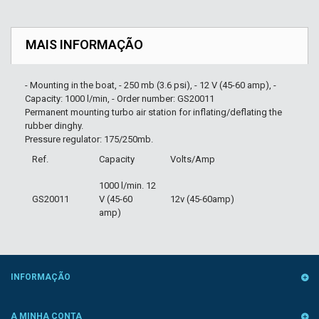
MAIS INFORMAÇÃO
- Mounting in the boat, - 250 mb (3.6 psi), - 12 V (45-60 amp), -
Capacity: 1000 l/min, - Order number: GS20011
Permanent mounting turbo air station for inflating/deflating the
rubber dinghy.
Pressure regulator: 175/250mb.
Ref.
Capacity
Volts/Amp
1000 l/min. 12
GS20011
V (45-60
12v (45-60amp)
amp)
INFORMAÇÃO
A MINHA CONTA