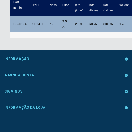
Part
TYPE
Volts
Fuse
rate
rate
rate
Weight
number
(6mm)
(8mm)
(14mm)
7,5
GS20174
UP3/OIL
12
20 l/h
60 l/h
330 l/h
1,4
A
INFORMAÇÃO
A MINHA CONTA
SIGA-NOS
INFORMAÇÃO DA LOJA