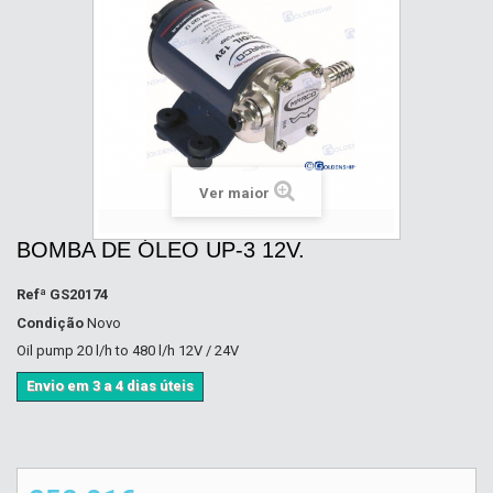
Ver maior
BOMBA DE ÓLEO UP-3 12V.
Refª
GS20174
Condição
Novo
Oil pump 20 l/h to 480 l/h 12V / 24V
Envio em 3 a 4 dias úteis