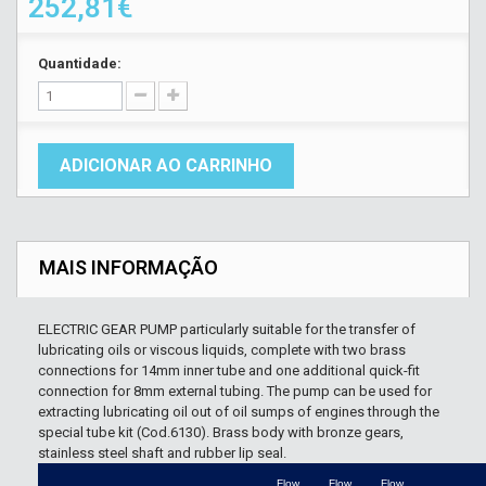
252,81€
Quantidade:
ADICIONAR AO CARRINHO
MAIS INFORMAÇÃO
ELECTRIC GEAR PUMP
particularly suitable for the transfer of
lubricating oils or viscous liquids, complete with two brass
connections for 14mm inner tube and one additional quick-fit
connection for 8mm external tubing. The pump can be used for
extracting lubricating oil out of oil sumps of engines through the
special tube kit (Cod.6130). Brass body with bronze gears,
stainless steel shaft and rubber lip seal.
Flow
Flow
Flow