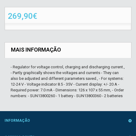
269,90€
MAIS INFORMAÇÃO
- Regulator for voltage control, charging and discharging current.,
- Partly graphically shows the voltages and currents - They can
also be adjusted and different parameters saved., - For systems:
12-24 V - Voltage indicator 8.5 - 35V - Current display: +/- 20 A -
Required power: 7.0 mA - Dimensions: 126 x 107 x 55 mm, - Order
numbers: - SUN13800260 - 1 battery - SUN13800360 - 2 batteries
INFORMAÇÃO