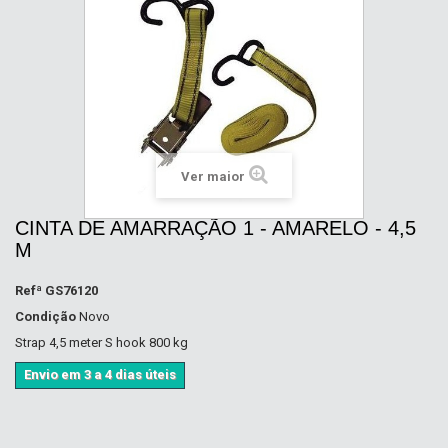
Ver maior
CINTA DE AMARRAÇÃO 1 - AMARELO - 4,5
M
Refª
GS76120
Condição
Novo
Strap 4,5 meter S hook 800 kg
Envio em 3 a 4 dias úteis