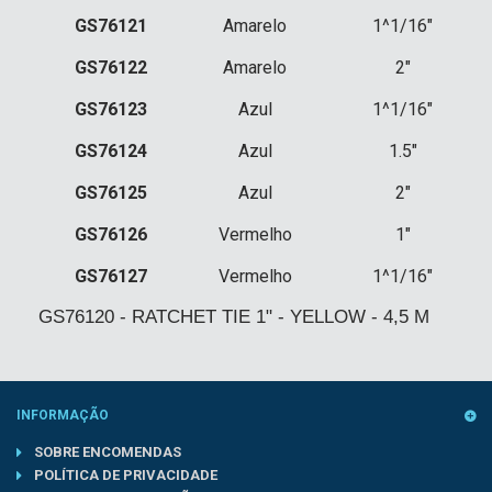
GS76121
Amarelo
1^1/16"
GS76122
Amarelo
2"
GS76123
Azul
1^1/16"
GS76124
Azul
1.5"
GS76125
Azul
2"
GS76126
Vermelho
1"
GS76127
Vermelho
1^1/16"
GS76120 - RATCHET TIE 1" - YELLOW - 4,5 M
INFORMAÇÃO
SOBRE ENCOMENDAS
POLÍTICA DE PRIVACIDADE