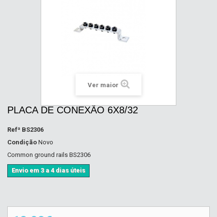
Ver maior
PLACA DE CONEXÃO 6X8/32
Refª
BS2306
Condição
Novo
Common ground rails BS2306
Envio em 3 a 4 dias úteis