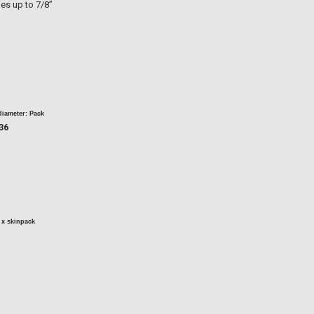
es up to 7/8’’
diameter
:
Pack
36
 x skinpack