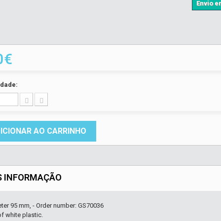
Envio em
0€
idade:
ICIONAR AO CARRINHO
S INFORMAÇÃO
eter 95 mm, - Order number: GS70036
 white plastic.