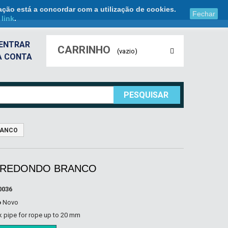
ação está a concordar com a utilização de cookies.
Fechar
e
link
.
ENTRAR
CARRINHO
(vazio)
A CONTA
PESQUISAR
RANCO
 REDONDO BRANCO
0036
o
Novo
 pipe for rope up to 20 mm