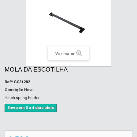
Ver maior
MOLA DA ESCOTILHA
Refª
GS31282
Condição
Novo
Hatch spring holder
Envio em 3 a 4 dias úteis