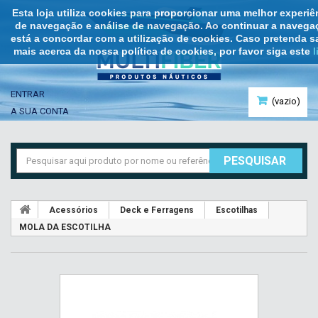
Esta loja utiliza cookies para proporcionar uma melhor experiê
de navegação e análise de navegação. Ao continuar a navega
está a concordar com a utilização de cookies. Caso pretenda s
mais acerca da nossa política de cookies, por favor siga este
l
ENTRAR
(vazio)
A SUA CONTA
PESQUISAR
Acessórios
Deck e Ferragens
Escotilhas
MOLA DA ESCOTILHA