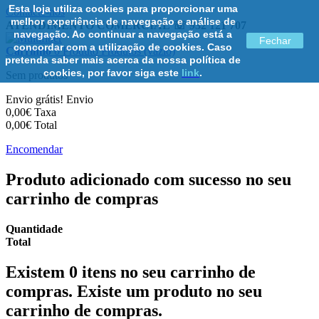
Esta loja utiliza cookies para proporcionar uma
Contacte-nos
melhor experiência de navegação e análise de
ATENDIMENTO COMERCIAL ☏ 932 121 707
navegação. Ao continuar a navegação está a
Fechar
concordar com a utilização de cookies. Caso
Carrinho
0
Produto
Produtos
(vazio)
pretenda saber mais acerca da nossa política de
cookies, por favor siga este
link
.
Sem produtos
Envio grátis!
Envio
0,00€
Taxa
0,00€
Total
Encomendar
Produto adicionado com sucesso no seu
carrinho de compras
Quantidade
Total
Existem
0
itens no seu carrinho de
compras.
Existe um produto no seu
carrinho de compras.