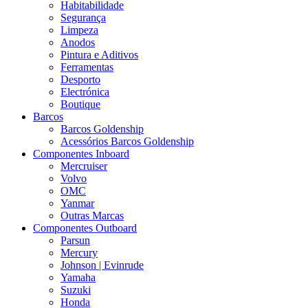
Habitabilidade
Segurança
Limpeza
Anodos
Pintura e Aditivos
Ferramentas
Desporto
Electrónica
Boutique
Barcos
Barcos Goldenship
Acessórios Barcos Goldenship
Componentes Inboard
Mercruiser
Volvo
OMC
Yanmar
Outras Marcas
Componentes Outboard
Parsun
Mercury
Johnson | Evinrude
Yamaha
Suzuki
Honda