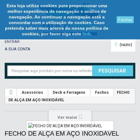
Esta loja utiliza cookies para proporcionar uma
melhor experiência de navegação e análise de
navegação. Ao continuar a navegação está a
Fechar
concordar com a utilização de cookies. Caso
pretenda saber mais acerca da nossa política de
cookies, por favor siga este
link
.
ENTRAR
(vazio)
A SUA CONTA
PESQUISAR
Acessórios
Deck e Ferragens
Fechos
FECHO
DE ALÇA EM AÇO INOXIDÁVEL
Ver maior
FECHO DE ALÇA EM AÇO INOXIDÁVEL