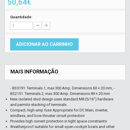
50,64€
Quantidade:
ADICIONAR AO CARRINHO
MAIS INFORMAÇÃO
- BS5191: Terminals 1, max 300 Amp. Dimensions 60 × 20 mm, -
BS2151: Terminals 2, max 300 Amp. Dimensions 89 × 20 mm
New isolated stud design uses standard M8 (5/16") hardware
and permits stacking of terminals
Compact, high-amp fuse Appropriate for DC Main, inverter,
windlass, and bow thruster circuit protection
Provides high current protection in tight space constraints
Weatherproof suitable for small open-cockpit boats and other