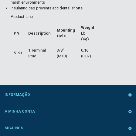
harsh environments
Insulating cap prevents accidental shorts
Product Line
Weight
Mounting
PN
Description
Lb
Hole
(Kg)
1 Terminal
3/8"
0.16
5191
Stud
(M10)
(0.07)
INFORMAÇÃO
A MINHA CONTA
SIGA-NOS