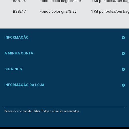
BS8214
Fondo color negro/Black
1 Kit por bolsa/per ba
BS8217
Fondo color gris/Gray
1 Kit por bolsa/per ba
INFORMAÇÃO
A MINHA CONTA
SIGA-NOS
INFORMAÇÃO DA LOJA
Desenvolvido por Multifiber. Todos os direitos reservados.