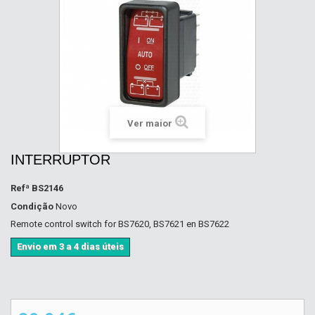
Ver maior
INTERRUPTOR
Refª
BS2146
Condição
Novo
Remote control switch for BS7620, BS7621 en BS7622
Envio em 3 a 4 dias úteis