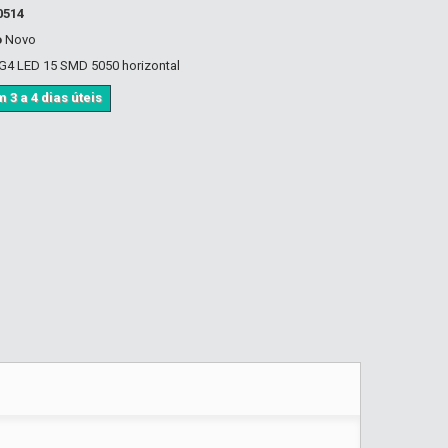
0514
o
Novo
G4 LED 15 SMD 5050 horizontal
 3 a 4 dias úteis