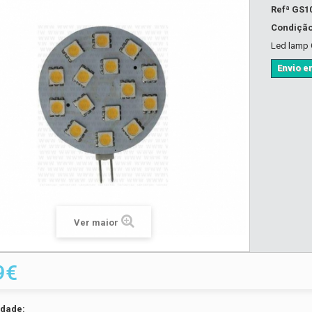
Refª
GS1
Condiçã
Led lamp 
Envio em
Ver maior
9€
idade: