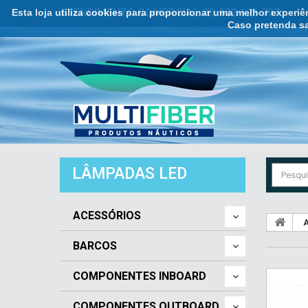
Esta loja utiliza cookies para proporcionar uma melhor experi
ATENDIMENTO COMERCIAL ☏ 932 121 707
Caso pretenda sa
LÂMPADAS LED
ACESSÓRIOS
A
BARCOS
COMPONENTES INBOARD
COMPONENTES OUTBOARD