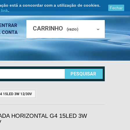
ação está a concordar com a utilização de cookies.
Fechar
e
link
.
ENTRAR
CARRINHO
(vazio)
A CONTA
PESQUISAR
 15LED 3W 12/30V
ADA HORIZONTAL G4 15LED 3W
V