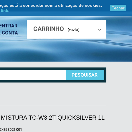
ação está a concordar com a utilização de cookies.
Fechar
e
link
.
ENTRAR
CARRINHO
(vazio)
A CONTA
PESQUISAR
MISTURA TC-W3 2T QUICKSILVER 1L
2-858021K01