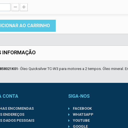
ICIONAR AO CARRINHO
S INFORMAÇÃO
858021K01
- Óleo Quicksilver TC-W3 para motores a 2 tempos. Óleo mineral. E
A CONTA
SIGA-NOS
NHAS ENCOMENDAS
FACEBOOK
S ENDEREÇOS
WHATSAPP
S DADOS PESSOAIS
YOUTUBE
GOOGLE