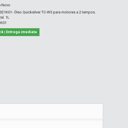
o
Novo
21K01- Óleo Quicksilver TC-W3 para motores a 2 tempos.
al. 1L
1K01
ck | Entrega imediata