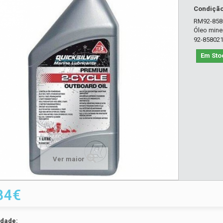
Condiçã
RM92-8580
Óleo miner
92-85802
Em Sto
Ver maior
84€
idade: