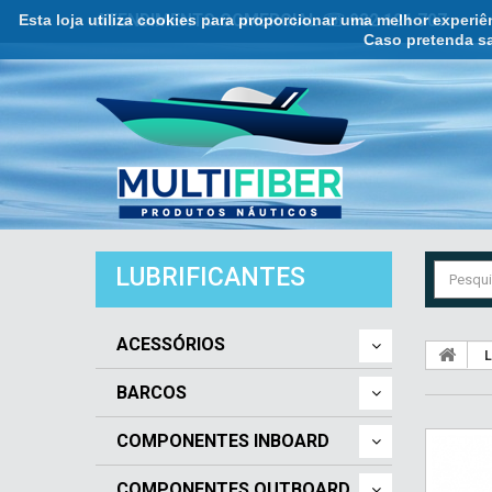
Esta loja utiliza cookies para proporcionar uma melhor experi
ATENDIMENTO COMERCIAL ☏ 932 121 707
Caso pretenda sa
LUBRIFICANTES
ACESSÓRIOS
L
BARCOS
COMPONENTES INBOARD
COMPONENTES OUTBOARD