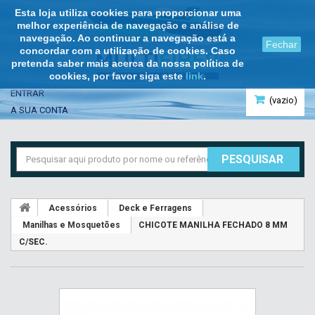
Esta loja utiliza cookies para proporcionar uma
melhor experiência de navegação e análise de
navegação. Ao continuar a navegação está a
Fechar
concordar com a utilização de cookies. Caso
pretenda saber mais acerca da nossa política de
cookies, por favor siga este
link
.
ENTRAR
(vazio)
A SUA CONTA
PESQUISAR
Acessórios
Deck e Ferragens
Manilhas e Mosquetões
CHICOTE MANILHA FECHADO 8 MM
C/SEC.