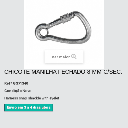
Ver maior
CHICOTE MANILHA FECHADO 8 MM C/SEC.
Refª
GS71340
Condição
Novo
Harness snap shackle with eyelet
Envio em 3 a 4 dias úteis