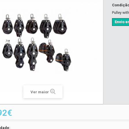
Condiçã
Pulley wit
Envio em
Ver maior
92€
idade: