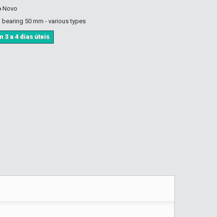
o
Novo
h bearing 50 mm - various types
 3 a 4 dias úteis