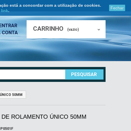
ação está a concordar com a utilização de cookies.
Fechar
e
link
.
ENTRAR
CARRINHO
(vazio)
A CONTA
PESQUISAR
 ÚNICO 50MM
A DE ROLAMENTO ÚNICO 50MM
P0501F