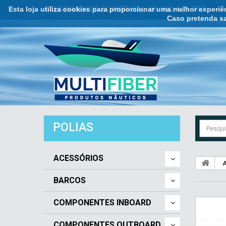
Esta loja utiliza cookies para proporcionar uma melhor experi
ATENDIMENTO COMERCIAL ☏ 932 121 707
Caso pretenda sa
POLIAS
ACESSÓRIOS
A
BARCOS
COMPONENTES INBOARD
COMPONENTES OUTBOARD