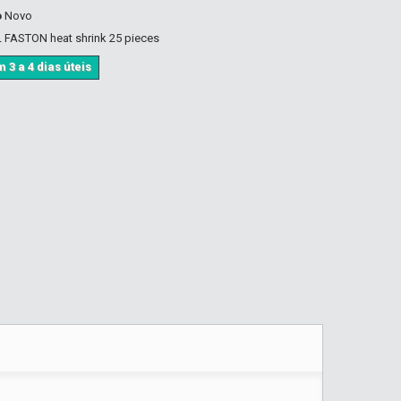
o
Novo
FASTON heat shrink 25 pieces
 3 a 4 dias úteis