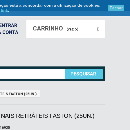
ação está a concordar com a utilização de cookies.
Fechar
e
link
.
ENTRAR
CARRINHO
(vazio)
A CONTA
PESQUISAR
TEIS FASTON (25UN.)
NAIS RETRÁTEIS FASTON (25UN.)
16925