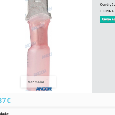
Condiçã
TERMINAL 
Envio em
Ver maior
37€
idade: