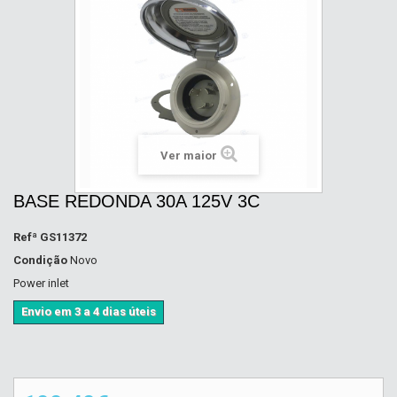
Ver maior
BASE REDONDA 30A 125V 3C
Refª
GS11372
Condição
Novo
Power inlet
Envio em 3 a 4 dias úteis