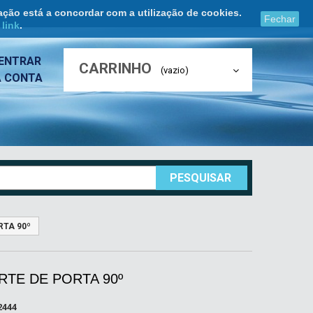
ação está a concordar com a utilização de cookies.
Fechar
e
link
.
ENTRAR
CARRINHO
(vazio)
A CONTA
PESQUISAR
RTA 90º
TE DE PORTA 90º
2444