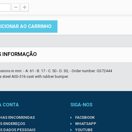
ICIONAR AO CARRINHO
S INFORMAÇÃO
sions in mm: - A: 61 - B: 17 - C: 50 - D: 30, - Order number: GS72444
s steel AISI-316 cast with rubber bumper.
A CONTA
SIGA-NOS
NHAS ENCOMENDAS
FACEBOOK
S ENDEREÇOS
WHATSAPP
S DADOS PESSOAIS
YOUTUBE