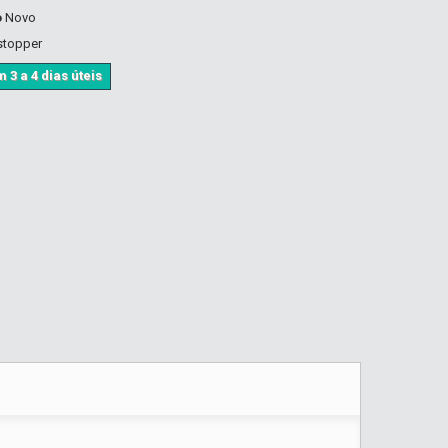
o
Novo
stopper
 3 a 4 dias úteis