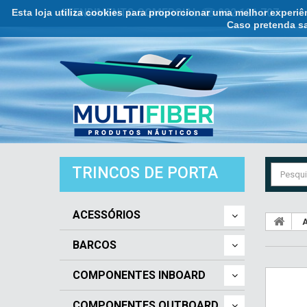
Esta loja utiliza cookies para proporcionar uma melhor experi
ATENDIMENTO COMERCIAL ☏ 932 121 707
Caso pretenda sa
TRINCOS DE PORTA
ACESSÓRIOS
A
BARCOS
COMPONENTES INBOARD
COMPONENTES OUTBOARD