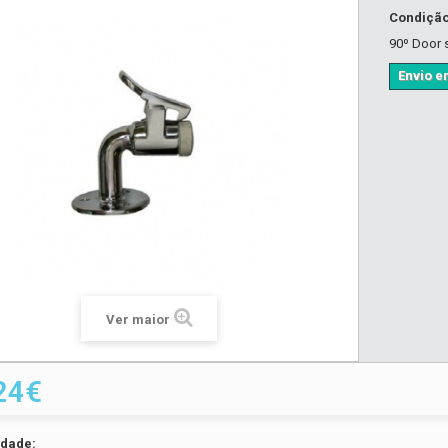
Condiçã
90º Door 
Envio em
Ver maior
24€
idade: