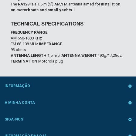
The
RA128
is a 1,5 m (5') AM/FM antenna aimed for installation
on motorboats and small yachts
. I
TECHNICAL SPECIFICATIONS
FREQUENCY RANGE
AM 550-1600 KHz
FM 88-108 MHz
IMPEDANCE
93 ohms
ANTENNA LENGTH
1,5m/5'
ANTENNA WEIGHT
490g/17,28oz
TERMINATION
Motorola plug
INFORMAÇÃO
A MINHA CONTA
SIGA-NOS