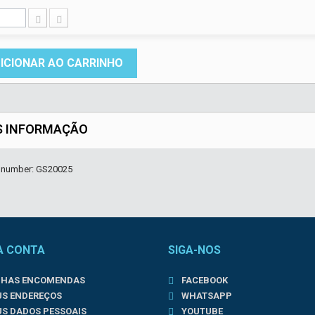
ICIONAR AO CARRINHO
S INFORMAÇÃO
r number: GS20025
A CONTA
SIGA-NOS
NHAS ENCOMENDAS
FACEBOOK
US ENDEREÇOS
WHATSAPP
US DADOS PESSOAIS
YOUTUBE