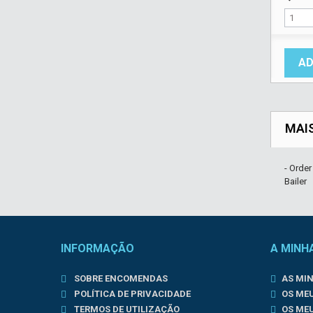
AD
MAI
- Orde
Bailer
INFORMAÇÃO
A MINH
SOBRE ENCOMENDAS
AS MI
POLÍTICA DE PRIVACIDADE
OS ME
TERMOS DE UTILIZAÇÃO
OS ME