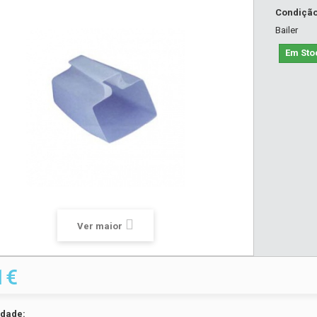
Condiçã
Bailer
Em Sto
Ver maior
1€
idade: