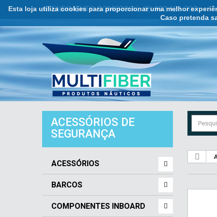
Esta loja utiliza cookies para proporcionar uma melhor experi
ATENDIMENTO COMERCIAL ☏ 932 121 707
Caso pretenda sa
ACESSÓRIOS DE
SEGURANÇA
A
ACESSÓRIOS
BARCOS
COMPONENTES INBOARD