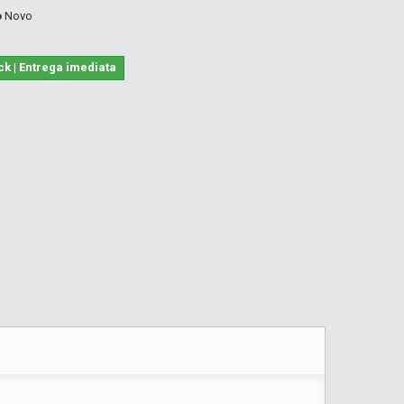
o
Novo
ck | Entrega imediata