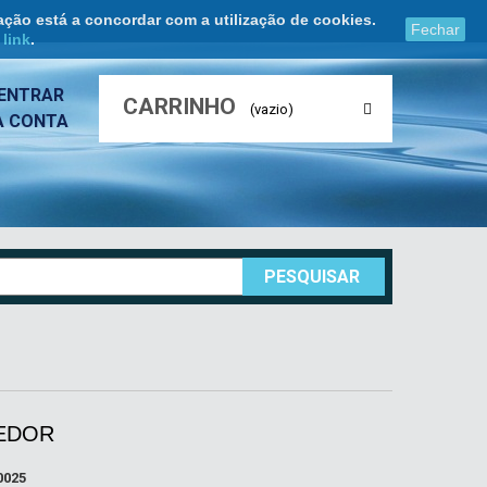
ação está a concordar com a utilização de cookies.
Fechar
e
link
.
ENTRAR
CARRINHO
(vazio)
A CONTA
PESQUISAR
EDOR
0025