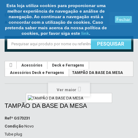
Esta loja utiliza cookies para proporcionar uma
melhor experiência de navegação e análise de
ENTRAR
navegação. Ao continuar a navegação está a
(vazio)
Fechar
concordar com a utilização de cookies. Caso
A SUA CONTA
pretenda saber mais acerca da nossa política de
cookies, por favor siga este
link
.
PESQUISAR
Acessórios
Deck e Ferragens
Acessórios Deck e Ferragens
TAMPÃO DA BASE DA MESA
Ver maior
TAMPÃO DA BASE DA MESA
Refª
GS73231
Condição
Novo
Tube plug