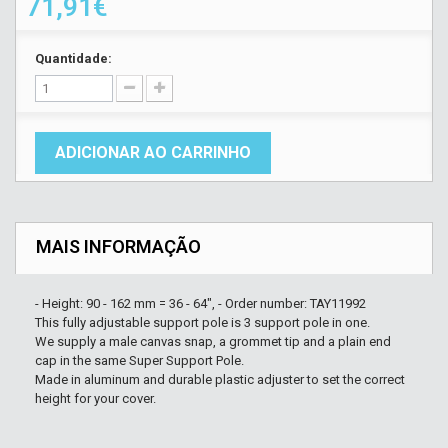
71,91€
Quantidade:
ADICIONAR AO CARRINHO
MAIS INFORMAÇÃO
- Height: 90 - 162 mm = 36 - 64", - Order number: TAY11992
This fully adjustable support pole is 3 support pole in one.
We supply a male canvas snap, a grommet tip and a plain end
cap in the same Super Support Pole.
Made in aluminum and durable plastic adjuster to set the correct
height for your cover.