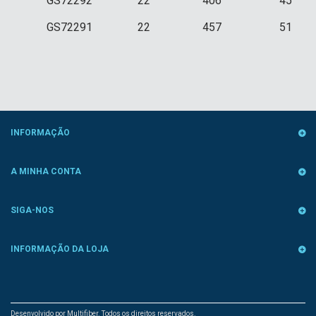
GS72292
22
406
45
GS72291
22
457
51
INFORMAÇÃO
A MINHA CONTA
SIGA-NOS
INFORMAÇÃO DA LOJA
Desenvolvido por Multifiber. Todos os direitos reservados.