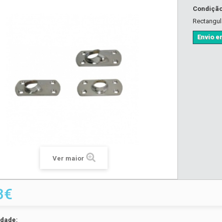
Condiçã
Rectangula
Envio em
Ver maior
3€
idade: