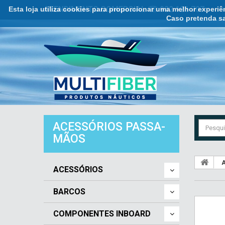
Esta loja utiliza cookies para proporcionar uma melhor experi
ATENDIMENTO COMERCIAL ☏ 932 121 707
Caso pretenda sa
ACESSÓRIOS PASSA-
MÃOS
A
ACESSÓRIOS
BARCOS
COMPONENTES INBOARD