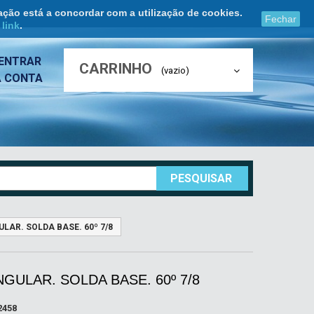
ação está a concordar com a utilização de cookies.
Fechar
e
link
.
ENTRAR
CARRINHO
(vazio)
A CONTA
PESQUISAR
LAR. SOLDA BASE. 60º 7/8
GULAR. SOLDA BASE. 60º 7/8
2458