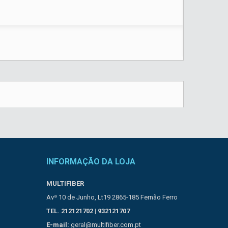
INFORMAÇÃO DA LOJA
MULTIFIBER
Avª 10 de Junho, Lt19 2865-185 Fernão Ferro
TEL. 212121702 | 932121707
E-mail:
geral@multifiber.com.pt