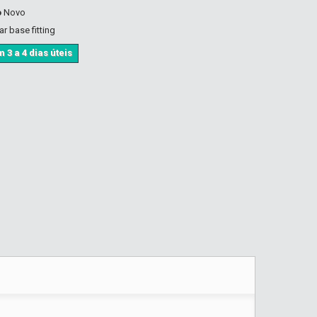
o
Novo
r base fitting
 3 a 4 dias úteis