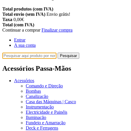
Total produtos (com IVA)
Total envio (sem IVA)
Envio grátis!
Taxa
0,00€
Total (com IVA)
Continuar a comprar
Finalizar compra
Entrar
A sua conta
Pesquisar
Acessórios Passa-Mãos
Acessórios
Comando e Direção
Bombas
Canalização
Casa das Máquinas | Casco
Instrumentação
Electricidade e Painéis
Iluminação
Fundeio e Amarração
Deck e Ferragens