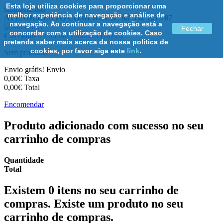
Esta loja utiliza cookies para proporcionar uma
Contacte-nos
melhor experiência de navegação e análise de
ATENDIMENTO COMERCIAL ☏ 932 121 707
navegação. Ao continuar a navegação está a
Fechar
concordar com a utilização de cookies. Caso
Carrinho
0
Produto
Produtos
(vazio)
pretenda saber mais acerca da nossa política de
cookies, por favor siga este
link
.
Sem produtos
Envio grátis!
Envio
0,00€
Taxa
0,00€
Total
Encomendar
Produto adicionado com sucesso no seu
carrinho de compras
Quantidade
Total
Existem
0
itens no seu carrinho de
compras.
Existe um produto no seu
carrinho de compras.