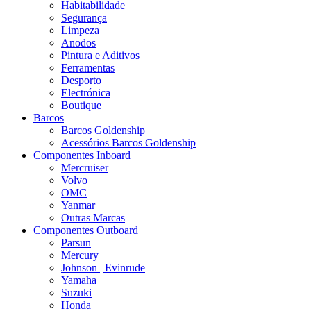
Habitabilidade
Segurança
Limpeza
Anodos
Pintura e Aditivos
Ferramentas
Desporto
Electrónica
Boutique
Barcos
Barcos Goldenship
Acessórios Barcos Goldenship
Componentes Inboard
Mercruiser
Volvo
OMC
Yanmar
Outras Marcas
Componentes Outboard
Parsun
Mercury
Johnson | Evinrude
Yamaha
Suzuki
Honda