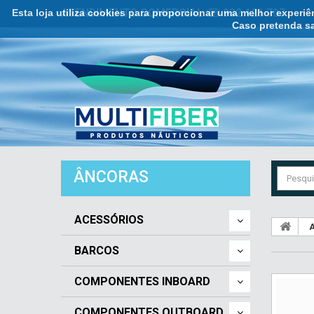
Esta loja utiliza cookies para proporcionar uma melhor experi
ATENDIMENTO COMERCIAL ☏ 932 121 707
Caso pretenda sa
ÂNCORAS
ACESSÓRIOS
A
BARCOS
COMPONENTES INBOARD
COMPONENTES OUTBOARD