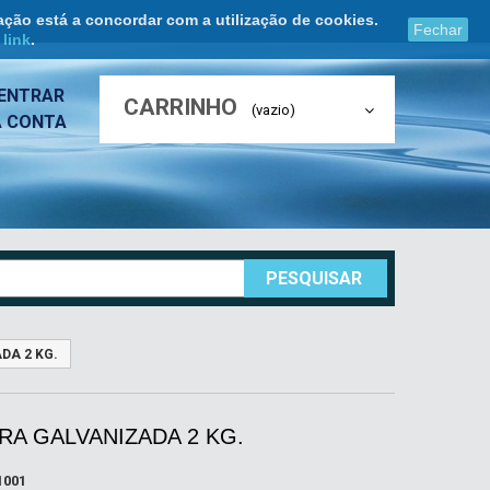
ação está a concordar com a utilização de cookies.
Fechar
e
link
.
ENTRAR
CARRINHO
(vazio)
A CONTA
PESQUISAR
DA 2 KG.
A GALVANIZADA 2 KG.
1001