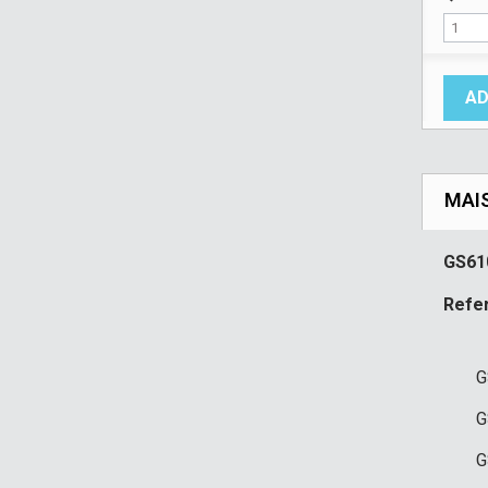
AD
MAI
GS61
Refer
G
G
G