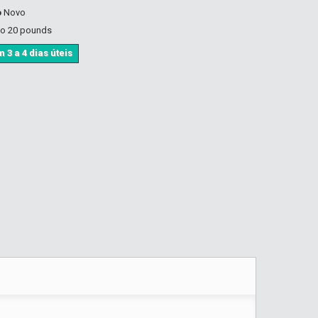
o
Novo
to 20 pounds
 3 a 4 dias úteis