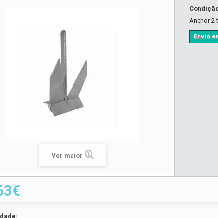
Condiçã
Anchor 2 
Envio em
Ver maior
63€
idade: