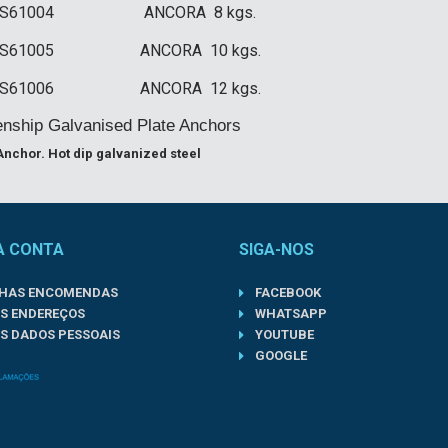
S61004
ANCORA 8 kgs.
S61005
ANCORA 10 kgs.
S61006
ANCORA 12 kgs.
nship Galvanised Plate Anchors
Anchor. Hot dip galvanized steel
A CONTA
SIGA-NOS
NHAS ENCOMENDAS
FACEBOOK
S ENDEREÇOS
WHATSAPP
S DADOS PESSOAIS
YOUTUBE
GOOGLE