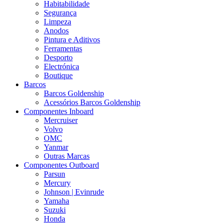
Habitabilidade
Segurança
Limpeza
Anodos
Pintura e Aditivos
Ferramentas
Desporto
Electrónica
Boutique
Barcos
Barcos Goldenship
Acessórios Barcos Goldenship
Componentes Inboard
Mercruiser
Volvo
OMC
Yanmar
Outras Marcas
Componentes Outboard
Parsun
Mercury
Johnson | Evinrude
Yamaha
Suzuki
Honda