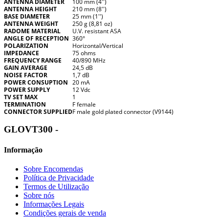
ANTENNA DIAMETER
100 mm (4'')
ANTENNA HEIGHT
210 mm (8'')
BASE DIAMETER
25 mm (1'')
ANTENNA WEIGHT
250 g (8,81 oz)
RADOME MATERIAL
U.V. resistant ASA
ANGLE OF RECEPTION
360°
POLARIZATION
Horizontal/Vertical
IMPEDANCE
75 ohms
FREQUENCY RANGE
40/890 MHz
GAIN AVERAGE
24,5 dB
NOISE FACTOR
1,7 dB
POWER CONSUPTION
20 mA
POWER SUPPLY
12 Vdc
TV SET MAX
1
TERMINATION
F female
CONNECTOR SUPPLIED
F male gold plated connector (V9144)
GLOVT300 -
Informação
Sobre Encomendas
Política de Privacidade
Termos de Utilização
Sobre nós
Informações Legais
Condições gerais de venda