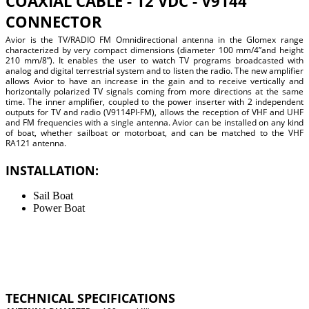
COAXIAL CABLE - 12 VDC - V9144
CONNECTOR
Avior is the TV/RADIO FM Omnidirectional antenna in the Glomex range
characterized by very compact dimensions (diameter 100 mm/4”and height
210 mm/8”). It enables the user to watch TV programs broadcasted with
analog and digital terrestrial system and to listen the radio. The new amplifier
allows Avior to have an increase in the gain and to receive vertically and
horizontally polarized TV signals coming from more directions at the same
time. The inner amplifier, coupled to the power inserter with 2 independent
outputs for TV and radio (V9114PI-FM), allows the reception of VHF and UHF
and FM frequencies with a single antenna. Avior can be installed on any kind
of boat, whether sailboat or motorboat, and can be matched to the VHF
RA121 antenna.
INSTALLATION:
Sail Boat
Power Boat
TECHNICAL SPECIFICATIONS