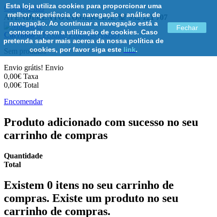
Esta loja utiliza cookies para proporcionar uma
Contacte-nos
melhor experiência de navegação e análise de
ATENDIMENTO COMERCIAL ☏ 932 121 707
navegação. Ao continuar a navegação está a
Fechar
concordar com a utilização de cookies. Caso
Carrinho
0
Produto
Produtos
(vazio)
pretenda saber mais acerca da nossa política de
cookies, por favor siga este
link
.
Sem produtos
Envio grátis!
Envio
0,00€
Taxa
0,00€
Total
Encomendar
Produto adicionado com sucesso no seu
carrinho de compras
Quantidade
Total
Existem
0
itens no seu carrinho de
compras.
Existe um produto no seu
carrinho de compras.