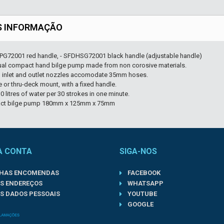
S INFORMAÇÃO
PG72001 red handle, - SFDHSG72001 black handle (adjustable handle)
al compact hand bilge pump made from non corosive materials.
 inlet and outlet nozzles accomodate 35mm hoses.
 or thru-deck mount, with a fixed handle.
0 litres of water per 30 strokes in one minute.
ct bilge pump 180mm x 125mm x 75mm
A CONTA
SIGA-NOS
NHAS ENCOMENDAS
FACEBOOK
S ENDEREÇOS
WHATSAPP
S DADOS PESSOAIS
YOUTUBE
GOOGLE