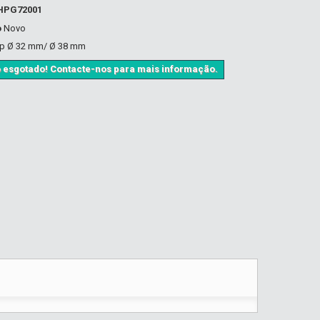
HPG72001
o
Novo
mp Ø 32 mm/ Ø 38 mm
 esgotado! Contacte-nos para mais informação.