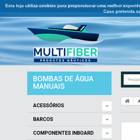
Esta loja utiliza cookies para proporcionar uma melhor experi
ATENDIMENTO COMERCIAL ☏ 932 121 707
Caso pretenda sa
BOMBAS DE ÁGUA
MANUAIS
A
ACESSÓRIOS
BARCOS
COMPONENTES INBOARD