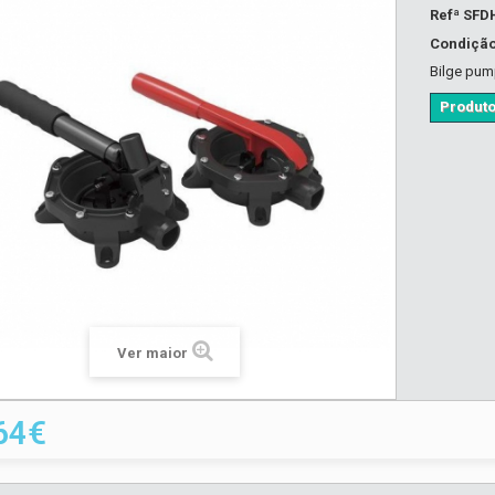
Refª
SFD
Condiçã
Bilge pu
Produto
Ver maior
64€