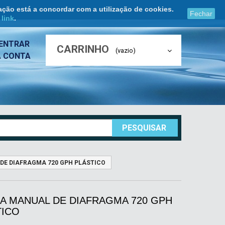
ação está a concordar com a utilização de cookies.
Fechar
e
link
.
ENTRAR
CARRINHO
(vazio)
A CONTA
PESQUISAR
DE DIAFRAGMA 720 GPH PLÁSTICO
A MANUAL DE DIAFRAGMA 720 GPH
TICO