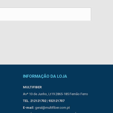
INFORMAÇÃO DA LOJA
MULTIFIBER
Avª 10 de Junho, Lt19 2865-185 Fernão Ferro
TEL. 212121702 | 932121707
E-mail:
geral@multifiber.com.pt