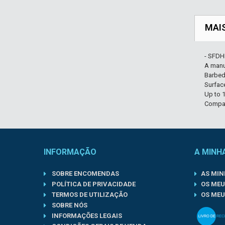
MAI
- SFDH
A manu
Barbed
Surface
Up to 1
Compa
INFORMAÇÃO
A MINH
SOBRE ENCOMENDAS
AS MI
POLÍTICA DE PRIVACIDADE
OS MEU
TERMOS DE UTILIZAÇÃO
OS MEU
SOBRE NÓS
INFORMAÇÕES LEGAIS