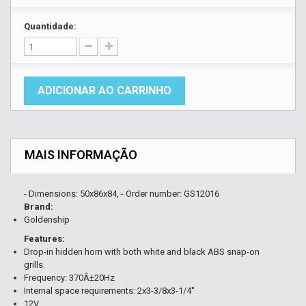
Quantidade:
ADICIONAR AO CARRINHO
MAIS INFORMAÇÃO
- Dimensions: 50x86x84, - Order number: GS12016
Brand:
Goldenship
Features:
Drop-in hidden horn with both white and black ABS snap-on
grills.
Frequency: 370Â±20Hz
Internal space requirements: 2x3-3/8x3-1/4''
12V