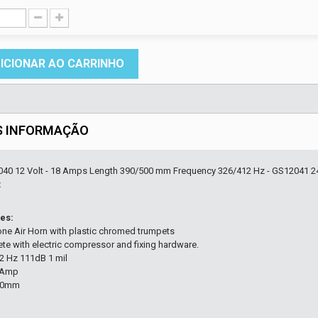
ICIONAR AO CARRINHO
S INFORMAÇÃO
040 12 Volt - 18 Amps Length 390/500 mm Frequency 326/412 Hz - GS12041 2
:
es:
one Air Horn with plastic chromed trumpets
te with electric compressor and fixing hardware.
2 Hz 111dB 1 mil
8Amp
00mm