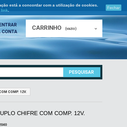
ação está a concordar com a utilização de cookies.
Fechar
e
link
.
ENTRAR
CARRINHO
(vazio)
A CONTA
PESQUISAR
COM COMP. 12V.
UPLO CHIFRE COM COMP. 12V.
2040