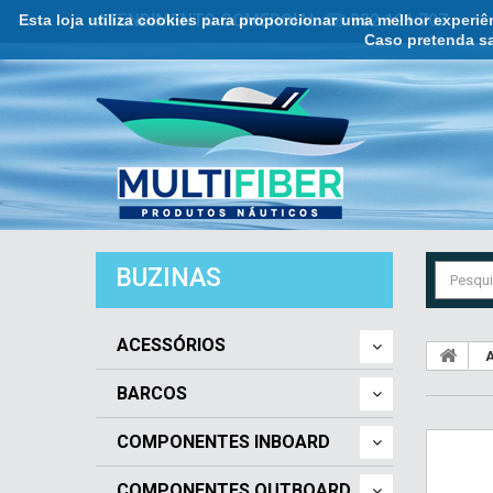
Esta loja utiliza cookies para proporcionar uma melhor experi
ATENDIMENTO COMERCIAL ☏ 932 121 707
Caso pretenda sa
BUZINAS
ACESSÓRIOS
A
BARCOS
COMPONENTES INBOARD
COMPONENTES OUTBOARD