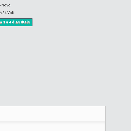
o
Novo
2/24 Volt
 3 a 4 dias úteis