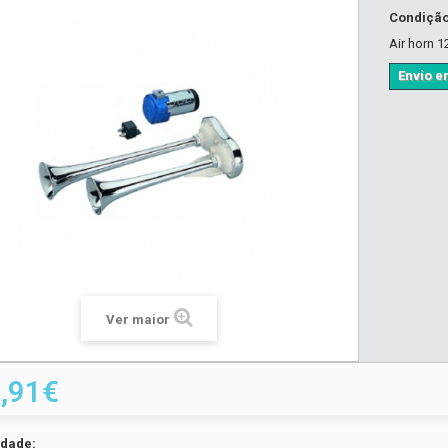
Condiçã
Air horn 1
Envio em
Ver maior
,91€
idade: