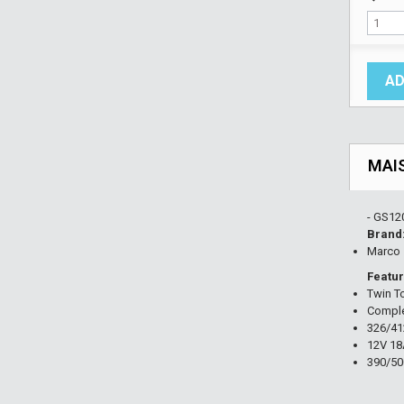
AD
MAI
- GS12
Brand
Marco
Featur
Twin T
Comple
326/41
12V 1
390/5