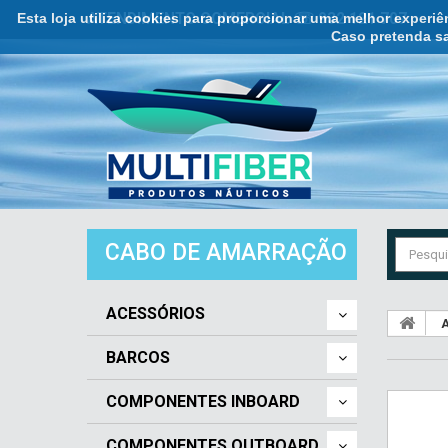
Esta loja utiliza cookies para proporcionar uma melhor experi
ATENDIMENTO COMERCIAL ☏ 932 121 707
Caso pretenda sa
CABO DE AMARRAÇÃO
ACESSÓRIOS
A
BARCOS
COMPONENTES INBOARD
COMPONENTES OUTBOARD