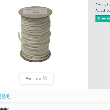
Condiçã
Attract ro
Envio em
Ver maior
28€
idade: