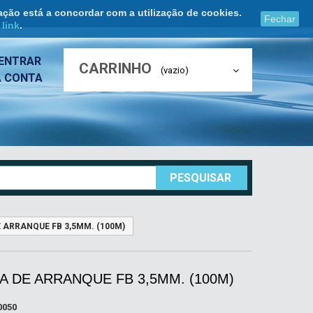
ação está a concordar com a utilização de cookies.
Fechar
e
link
.
ENTRAR
CARRINHO
(vazio)
A CONTA
PESQUISAR
 ARRANQUE FB 3,5MM. (100M)
 DE ARRANQUE FB 3,5MM. (100M)
0050