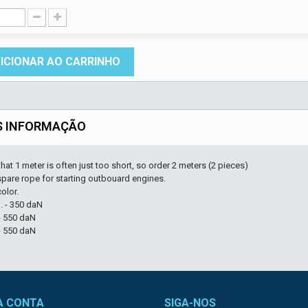
ICIONAR AO CARRINHO
S INFORMAÇÃO
that 1 meter is often just too short, so order 2 meters (2 pieces)
spare rope for starting outbouard engines.
olor.
. - 350 daN
- 550 daN
- 550 daN
A CONTA
SIGA-NOS