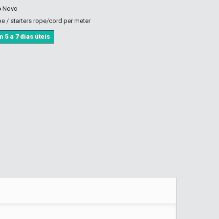
o
Novo
pe / starters rope/cord per meter
 5 a 7 dias úteis