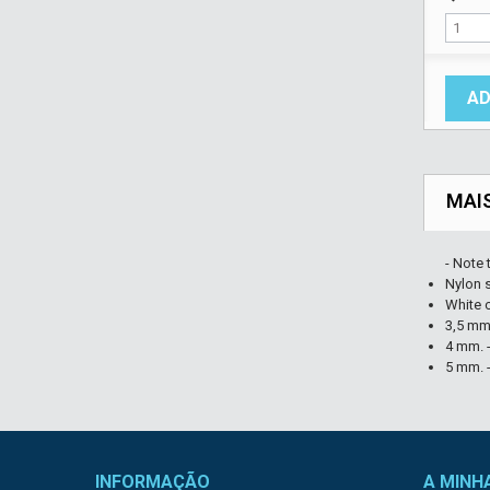
AD
MAI
- Note 
Nylon 
White c
3,5 mm
4 mm. 
5 mm. 
INFORMAÇÃO
A MINH