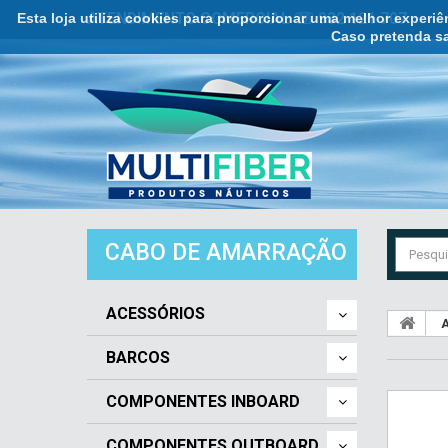
Esta loja utiliza cookies para proporcionar uma melhor experi
ATENDIMENTO COMERCIAL ☏ 932 121 707
Caso pretenda sa
CABO DE AMARRAÇÃO
ACESSÓRIOS
A
BARCOS
COMPONENTES INBOARD
COMPONENTES OUTBOARD