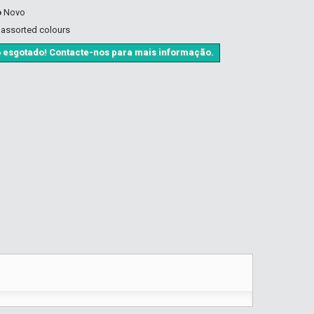
o
Novo
 assorted colours
 esgotado! Contacte-nos para mais informação.