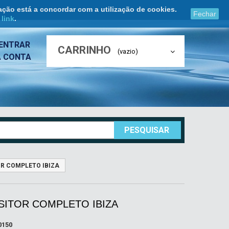
ação está a concordar com a utilização de cookies.
Fechar
e
link
.
ENTRAR
CARRINHO
(vazio)
A CONTA
PESQUISAR
R COMPLETO IBIZA
SITOR COMPLETO IBIZA
0150