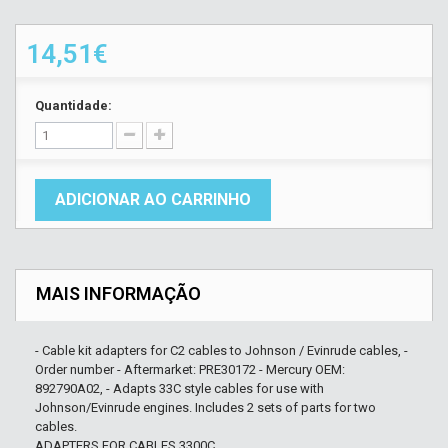
14,51€
Quantidade:
ADICIONAR AO CARRINHO
MAIS INFORMAÇÃO
- Cable kit adapters for C2 cables to Johnson / Evinrude cables, -
Order number - Aftermarket: PRE30172 - Mercury OEM:
892790A02, - Adapts 33C style cables for use with
Johnson/Evinrude engines. Includes 2 sets of parts for two
cables.
ADAPTERS FOR CABLES 3300C