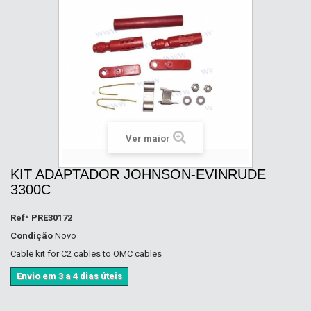
Ver maior
KIT ADAPTADOR JOHNSON-EVINRUDE
3300C
Refª
PRE30172
Condição
Novo
Cable kit for C2 cables to OMC cables
Envio em 3 a 4 dias úteis