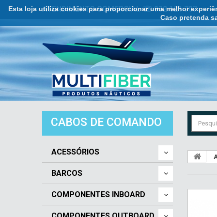
Esta loja utiliza cookies para proporcionar uma melhor experi
ATENDIMENTO COMERCIAL ☏ 932 121 707
Caso pretenda sa
CABOS DE COMANDO
ACESSÓRIOS
A
BARCOS
COMPONENTES INBOARD
COMPONENTES OUTBOARD