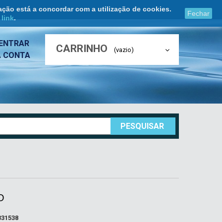
ação está a concordar com a utilização de cookies.
Fechar
e
link
.
ENTRAR
CARRINHO
(vazio)
A CONTA
PESQUISAR
O
331538