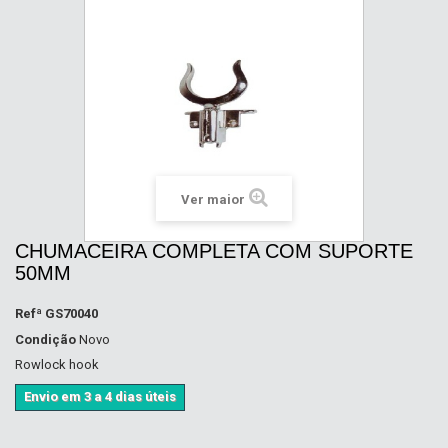
Ver maior
CHUMACEIRA COMPLETA COM SUPORTE
50MM
Refª
GS70040
Condição
Novo
Rowlock hook
Envio em 3 a 4 dias úteis