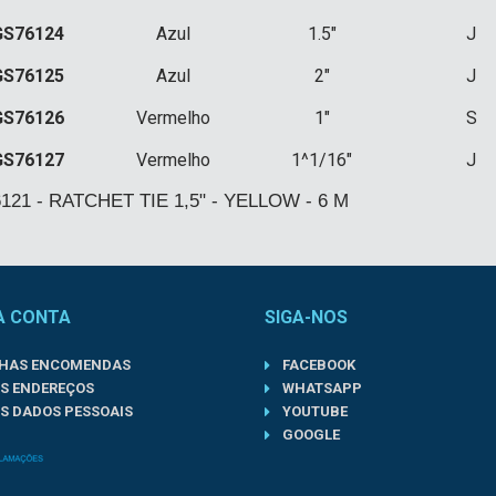
GS76124
Azul
1.5"
J
GS76125
Azul
2"
J
GS76126
Vermelho
1"
S
GS76127
Vermelho
1^1/16"
J
121 - RATCHET TIE 1,5" - YELLOW - 6 M
A CONTA
SIGA-NOS
NHAS ENCOMENDAS
FACEBOOK
S ENDEREÇOS
WHATSAPP
S DADOS PESSOAIS
YOUTUBE
GOOGLE