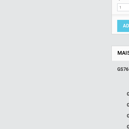
AD
MAI
GS76