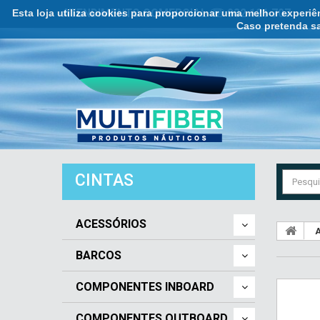
Esta loja utiliza cookies para proporcionar uma melhor experi
ATENDIMENTO COMERCIAL ☏ 932 121 707
Caso pretenda sa
CINTAS
ACESSÓRIOS
A
BARCOS
COMPONENTES INBOARD
COMPONENTES OUTBOARD