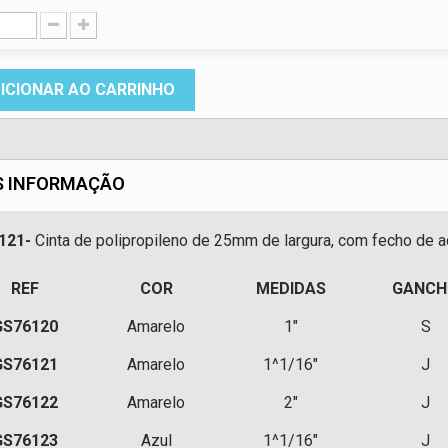
ICIONAR AO CARRINHO
S INFORMAÇÃO
121-
Cinta de polipropileno de 25mm de largura, com fecho de 
REF
COR
MEDIDAS
GANCH
GS76120
Amarelo
1"
S
GS76121
Amarelo
1^1/16"
J
GS76122
Amarelo
2"
J
GS76123
Azul
1^1/16"
J