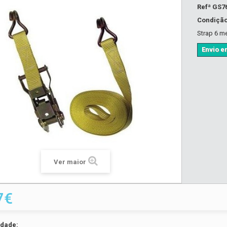
Refª
GS7
Condiçã
Strap 6 m
Envio em
Ver maior
7€
idade: