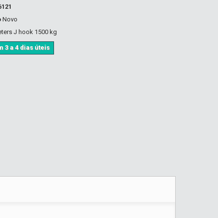
6121
o
Novo
eters J hook 1500 kg
 3 a 4 dias úteis