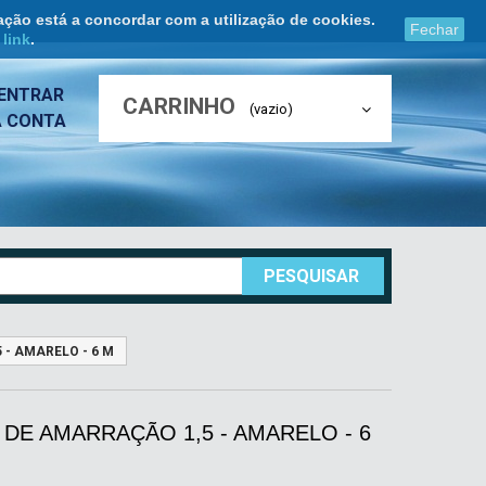
ação está a concordar com a utilização de cookies.
Fechar
e
link
.
ENTRAR
CARRINHO
(vazio)
A CONTA
PESQUISAR
 - AMARELO - 6 M
 DE AMARRAÇÃO 1,5 - AMARELO - 6