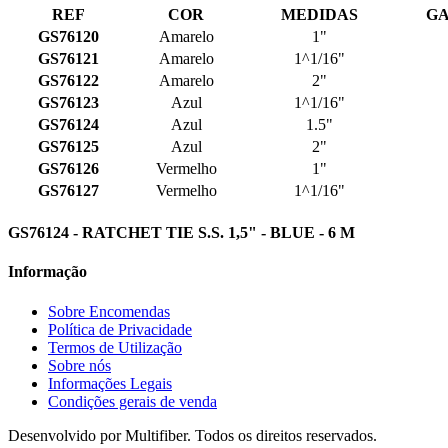
REF
COR
MEDIDAS
G
GS76120
Amarelo
1"
GS76121
Amarelo
1^1/16"
GS76122
Amarelo
2"
GS76123
Azul
1^1/16"
GS76124
Azul
1.5"
GS76125
Azul
2"
GS76126
Vermelho
1"
GS76127
Vermelho
1^1/16"
GS76124 - RATCHET TIE S.S. 1,5" - BLUE - 6 M
Informação
Sobre Encomendas
Política de Privacidade
Termos de Utilização
Sobre nós
Informações Legais
Condições gerais de venda
Desenvolvido por Multifiber. Todos os direitos reservados.