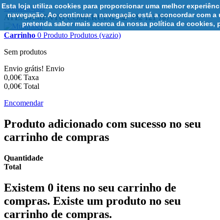
Esta loja utiliza cookies para proporcionar uma melhor experiên
Contacte-nos
navegação. Ao continuar a navegação está a concordar com a u
ATENDIMENTO COMERCIAL ☏ 932 121 707
pretenda saber mais acerca da nossa política de cookies, 
Carrinho
0
Produto
Produtos
(vazio)
Sem produtos
Envio grátis!
Envio
0,00€
Taxa
0,00€
Total
Encomendar
Produto adicionado com sucesso no seu
carrinho de compras
Quantidade
Total
Existem
0
itens no seu carrinho de
compras.
Existe um produto no seu
carrinho de compras.