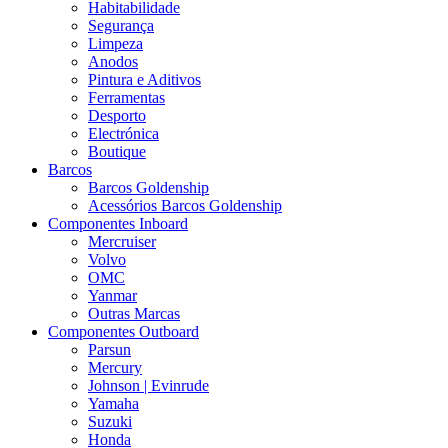
Habitabilidade
Segurança
Limpeza
Anodos
Pintura e Aditivos
Ferramentas
Desporto
Electrónica
Boutique
Barcos
Barcos Goldenship
Acessórios Barcos Goldenship
Componentes Inboard
Mercruiser
Volvo
OMC
Yanmar
Outras Marcas
Componentes Outboard
Parsun
Mercury
Johnson | Evinrude
Yamaha
Suzuki
Honda