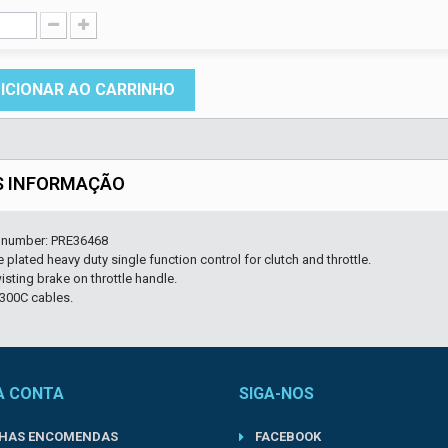
ICIONAR AO CARRINHO
S INFORMAÇÃO
r number: PRE36468
plated heavy duty single function control for clutch and throttle.
isting brake on throttle handle.
300C cables.
A CONTA
SIGA-NOS
NHAS ENCOMENDAS
FACEBOOK