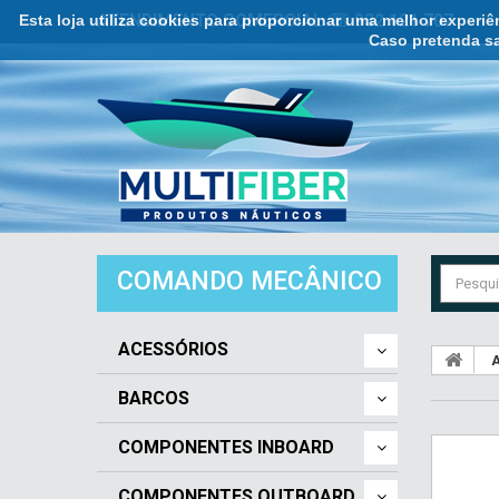
Esta loja utiliza cookies para proporcionar uma melhor experi
ATENDIMENTO COMERCIAL ☏ 932 121 707
Caso pretenda sa
COMANDO MECÂNICO
ACESSÓRIOS
A
BARCOS
COMPONENTES INBOARD
COMPONENTES OUTBOARD