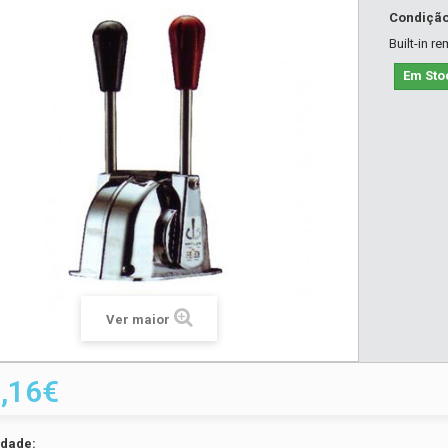
Condiçã
Built-in r
Em Sto
Ver maior
,16€
idade: