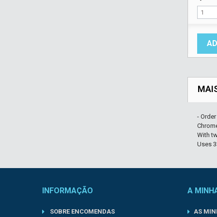
AD
MAI
- Orde
Chrome 
With tw
Uses 3
INFORMAÇÃO
A MINH
SOBRE ENCOMENDAS
AS MI