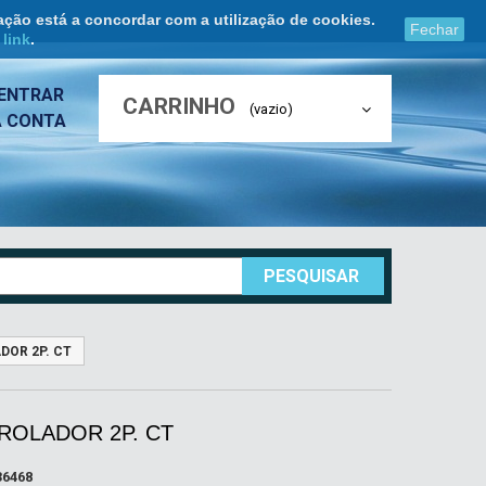
ação está a concordar com a utilização de cookies.
Fechar
e
link
.
ENTRAR
CARRINHO
(vazio)
A CONTA
PESQUISAR
OR 2P. CT
ROLADOR 2P. CT
36468