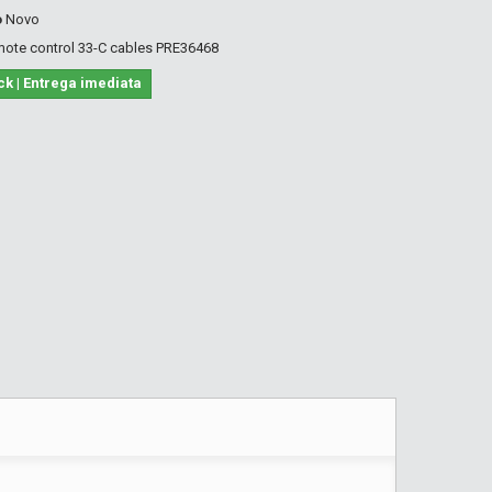
o
Novo
emote control 33-C cables PRE36468
ck | Entrega imediata