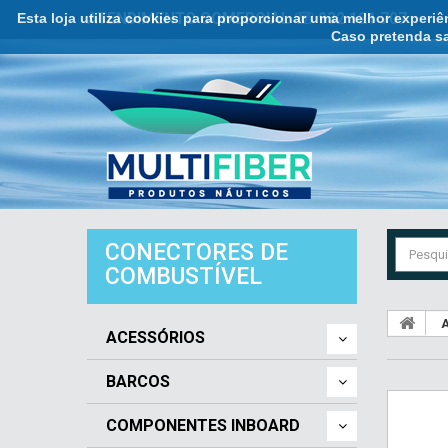
Esta loja utiliza cookies para proporcionar uma melhor experi
ATENDIMENTO COMERCIAL ☏ 932 121 707
Caso pretenda sa
CONECTORES DE
COMBUSTÍVEL
A
ACESSÓRIOS
BARCOS
COMPONENTES INBOARD