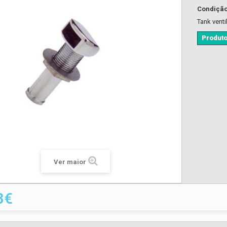
Condiçã
Tank venti
Produto
Ver maior
3€