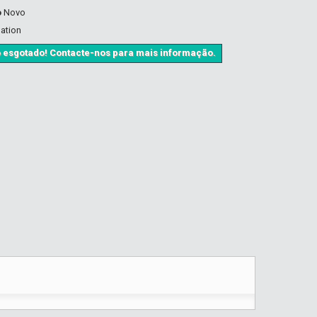
o
Novo
lation
 esgotado! Contacte-nos para mais informação.