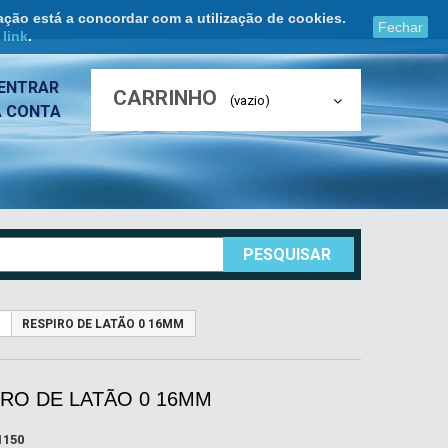
ação está a concordar com a utilização de cookies.
Fechar
e
link
.
ENTRAR
CARRINHO
(vazio)
A CONTA
PESQUISAR
RESPIRO DE LATÃO 0 16MM
RO DE LATÃO 0 16MM
1150