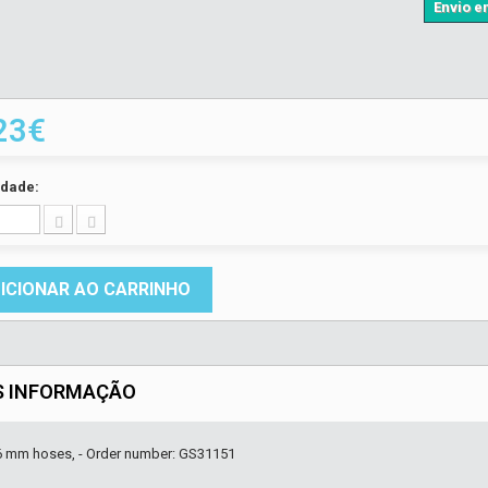
Envio em
23€
idade:
ICIONAR AO CARRINHO
S INFORMAÇÃO
16 mm hoses, - Order number: GS31151