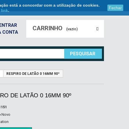
ação está a concordar com a utilização de cookies.
Fechar
e
link
.
ENTRAR
CARRINHO
(vazio)
A CONTA
PESQUISAR
RESPIRO DE LATÃO 0 16MM 90º
RO DE LATÃO 0 16MM 90º
1151
o
Novo
lation