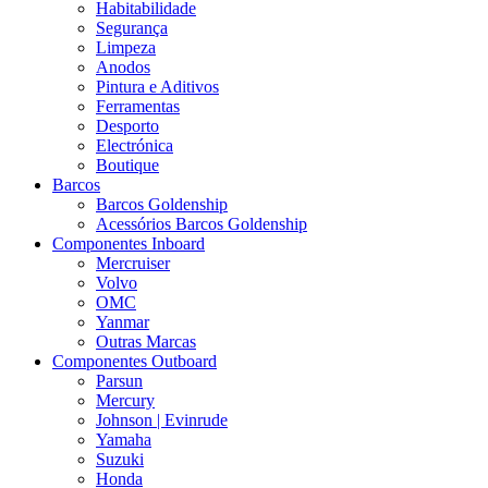
Habitabilidade
Segurança
Limpeza
Anodos
Pintura e Aditivos
Ferramentas
Desporto
Electrónica
Boutique
Barcos
Barcos Goldenship
Acessórios Barcos Goldenship
Componentes Inboard
Mercruiser
Volvo
OMC
Yanmar
Outras Marcas
Componentes Outboard
Parsun
Mercury
Johnson | Evinrude
Yamaha
Suzuki
Honda