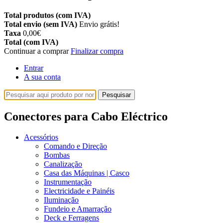
Total produtos (com IVA)
Total envio (sem IVA)
Envio grátis!
Taxa
0,00€
Total (com IVA)
Continuar a comprar
Finalizar compra
Entrar
A sua conta
Pesquisar
Conectores para Cabo Eléctrico
Acessórios
Comando e Direção
Bombas
Canalização
Casa das Máquinas | Casco
Instrumentação
Electricidade e Painéis
Iluminação
Fundeio e Amarração
Deck e Ferragens