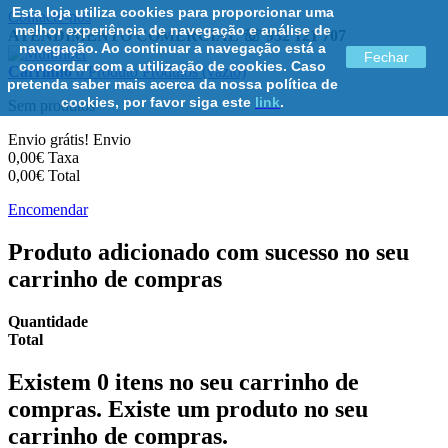
Esta loja utiliza cookies para proporcionar uma
Contacte-nos
melhor experiência de navegação e análise de
ATENDIMENTO COMERCIAL ☏ 932 121 707
navegação. Ao continuar a navegação está a
Fechar
concordar com a utilização de cookies. Caso
Carrinho
0
Produto
Produtos
(vazio)
pretenda saber mais acerca da nossa política de
cookies, por favor siga este
link
.
Sem produtos
Envio grátis!
Envio
0,00€
Taxa
0,00€
Total
Encomendar
Produto adicionado com sucesso no seu
carrinho de compras
Quantidade
Total
Existem
0
itens no seu carrinho de
compras.
Existe um produto no seu
carrinho de compras.